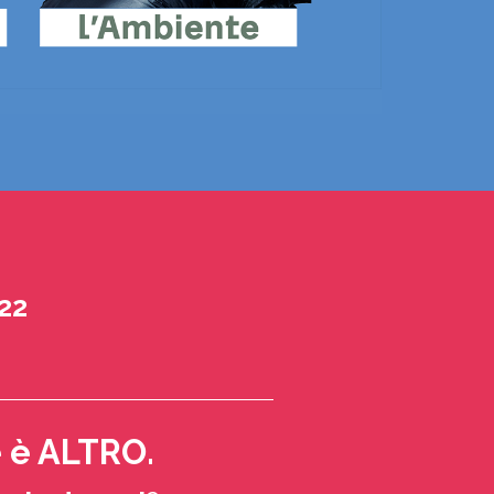
022
0
e è ALTRO.