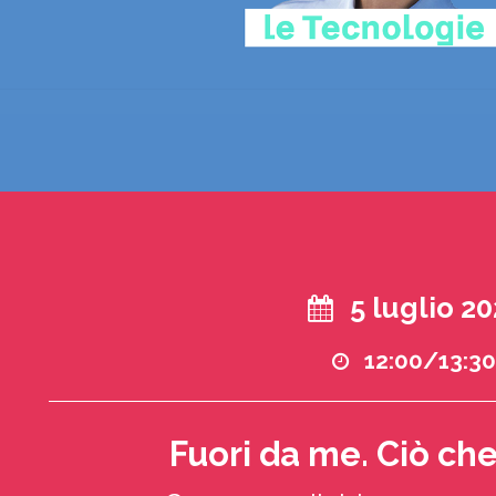
5 luglio 2
12:00/13:3
Fuori da me. Ciò ch