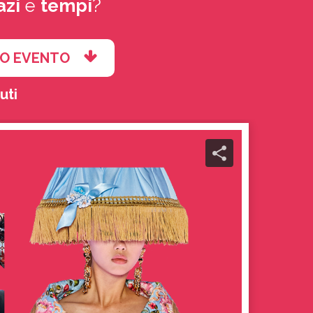
azi
e
tempi
?
DO EVENTO
uti