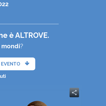
022
0
 che è ALTROVE.
i mondi
?
O EVENTO
uti